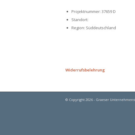
Projektnummer: 37659 D
Standort:
Anfrage zu folgendem Objekt
Region: Süddeutschland
*
Name
Widerrufsbelehrung
Vorname
Nachname
Ihre Telefonnummer
© Copyright 2026 - Graeser Unternehmens
*
E-Mail