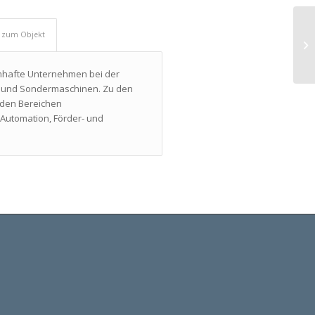
e zum Objekt
34
Me
mhafte Unternehmen bei der
n und Sondermaschinen. Zu den
den Bereichen
utomation, Förder- und