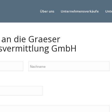
Über uns
Unternehmensverkäufe
Unt
 an die Graeser
vermittlung GmbH
N
a
c
h
n
a
m
e